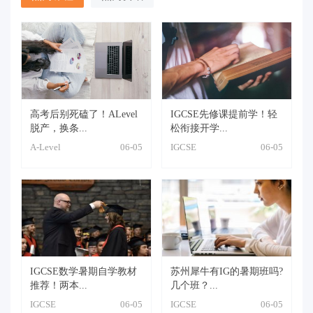
高考后别死磕了！ALevel
IGCSE先修课提前学！轻
脱产，换条...
松衔接开学...
A-Level
06-05
IGCSE
06-05
IGCSE数学暑期自学教材
苏州犀牛有IG的暑期班吗?
推荐！两本...
几个班？...
IGCSE
06-05
IGCSE
06-05