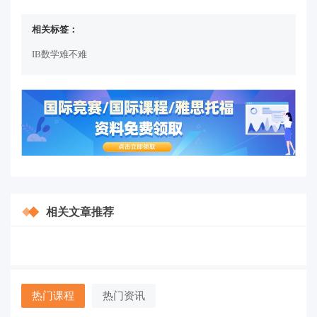
相关标签：
IB数学难不难
相关文章推荐
热门课程
热门资讯