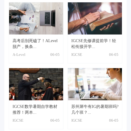
高考后别死磕了！ALevel
IGCSE先修课提前学！轻
脱产，换条...
松衔接开学...
A-Level
06-05
IGCSE
06-05
IGCSE数学暑期自学教材
苏州犀牛有IG的暑期班吗?
推荐！两本...
几个班？...
IGCSE
06-05
IGCSE
06-05