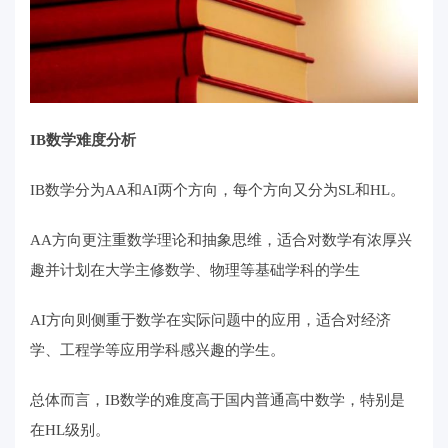
IB数学难度分析
IB数学分为AA和AI两个方向，每个方向又分为SL和HL。
AA方向更注重数学理论和抽象思维，适合对数学有浓厚兴
趣并计划在大学主修数学、物理等基础学科的学生
AI方向则侧重于数学在实际问题中的应用，适合对经济
学、工程学等应用学科感兴趣的学生。
总体而言，IB数学的难度高于国内普通高中数学，特别是
在HL级别。