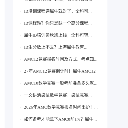
IB培训课程选犀牛就对了，全科可...
IB课程难？你只是缺一个高分课程...
犀牛IB培训暑秋班上线，全科可辅...
IB生分数上不去？上海犀牛教育...
AMC12竞赛报名时间及方式、考点知...
27年AMC12竞赛倒计时！犀牛AMC12
竞赛...
AMC10数学竞赛一般考前准备多久就...
一文讲清袋鼠数学竞赛！袋鼠竞赛...
2026年AMC数学竞赛报名时间出炉！...
如何备考才能拿下AMC8前1%？犀牛...