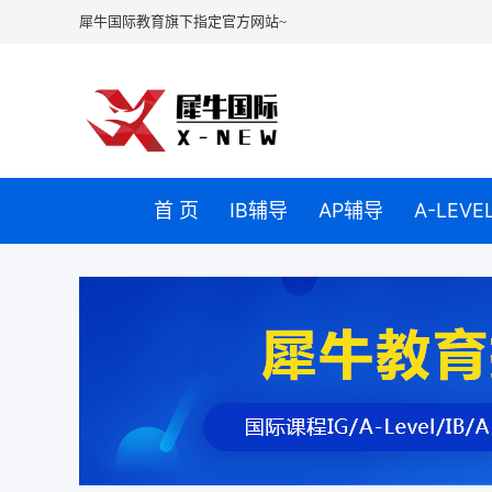
犀牛国际教育旗下指定官方网站~
首 页
IB辅导
AP辅导
A-LEV