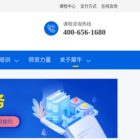
课程中心
支付方式
在线咨询
课程咨询热线
400-656-1680
培训
师资力量
关于犀牛