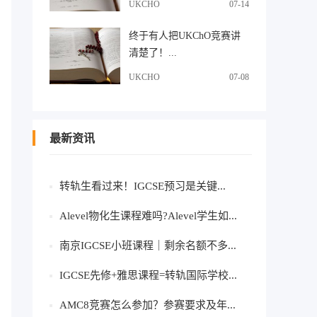
UKCHO
07-14
终于有人把UKChO竞赛讲
清楚了！...
UKCHO
07-08
最新资讯
转轨生看过来！IGCSE预习是关键...
Alevel物化生课程难吗?Alevel学生如...
南京IGCSE小班课程｜剩余名额不多...
IGCSE先修+雅思课程=转轨国际学校...
AMC8竞赛怎么参加？参赛要求及年...