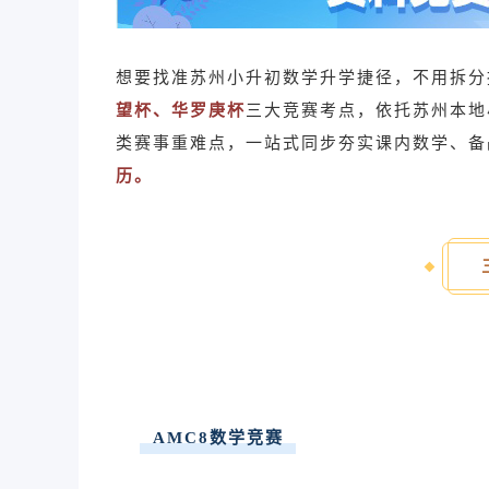
想要找准苏州小升初数学升学捷径，不用拆分
望杯、华罗庚杯
三大竞赛考点，依托苏州本地
类赛事重难点，一站式同步夯实课内数学、备
历。
AMC8数学竞赛