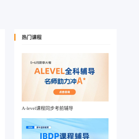
热门课程
A-level课程同步考前辅导