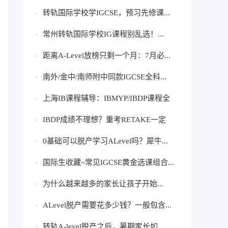
转轨国际学校学IGCSE，预习先修课...
常州转轨国际学校IG课程别乱选！...
距离A-Level放榜只剩一个月：7月必...
南外/金中/南师附中同款IGCSE全科...
上海IB课程辅导：IBMYP/IBDP课程全
科...
IBDP成绩不理想？重考RETAKE一定
要...
0基础可以脱产学习ALevel吗？犀牛...
国际生收藏~常见IGCSE黄金选课组合...
为什么越来越多的家长让孩子开始...
ALevel脱产需要花多少钱？一般包含...
转轨A-level脱产之后，暑期家长如...