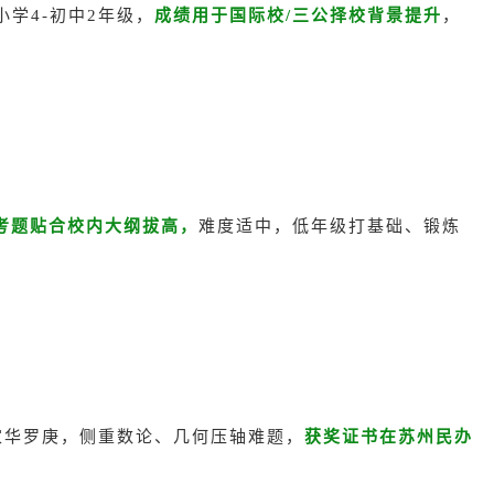
小学4-初中2年级，
成绩用于国际校/三公择校背景提升
，
考题贴合校内大纲拔高，
难度适中，低年级打基础、锻炼
家华罗庚，侧重数论、几何压轴难题，
获奖证书在苏州民办