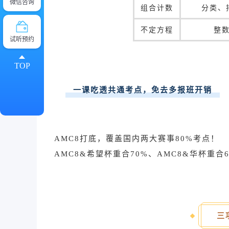
微信咨询
组合计数
分类、
不定方程
整
试听预约
TOP
一课吃透共通考点，免去多报班开销
AMC8打底，覆盖国内两大赛事80%考点！
AMC8&希望杯重合70%、AMC8&华杯重合
三