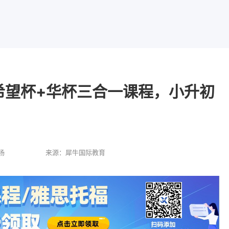
希望杯+华杯三合一课程，小升初
杨
来源：犀牛国际教育