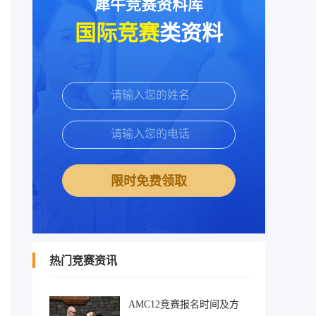
犀牛竞赛资料库
国际竞赛
类资料
限时免费领取
热门竞赛资讯
AMC12竞赛报名时间及方