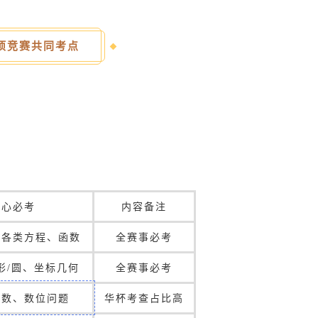
项竞赛共同考点
核心必考
内容备注
、各类方程、函数
全赛事必考
形/圆、坐标几何
全赛事必考
余数、数位问题
华杯考查占比高