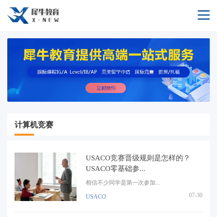
计算机竞赛
USACO竞赛晋级规则是怎样的？
USACO零基础参...
相信不少同学是第一次参加...
07-30
USACO