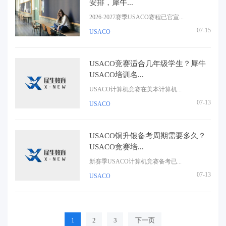
安排，犀牛...
2026-2027赛季USACO赛程已官宣...
07-15
USACO
USACO竞赛适合几年级学生？犀牛
USACO培训名...
USACO计算机竞赛在美本计算机...
07-13
USACO
USACO铜升银备考周期需要多久？
USACO竞赛培...
新赛季USACO计算机竞赛备考已...
07-13
USACO
1
2
3
下一页