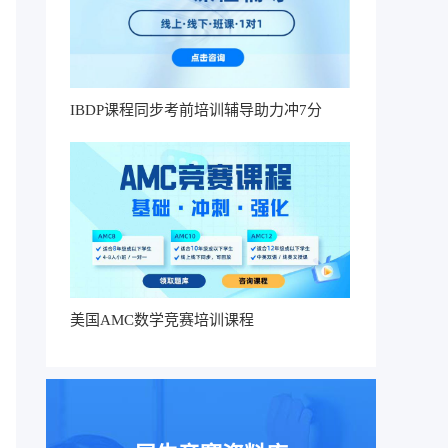
IBDP课程同步考前培训辅导助力冲7分
美国AMC数学竞赛培训课程