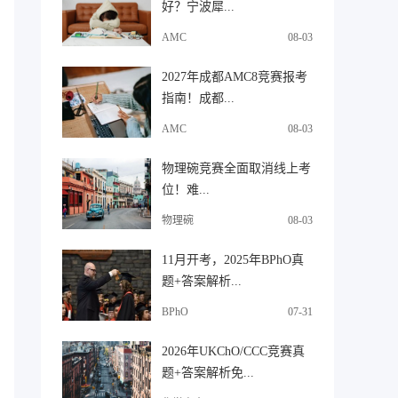
好？宁波犀...
AMC
08-03
2027年成都AMC8竞赛报考
指南！成都...
AMC
08-03
物理碗竞赛全面取消线上考
位！难...
物理碗
08-03
11月开考，2025年BPhO真
题+答案解析...
BPhO
07-31
2026年UKChO/CCC竞赛真
题+答案解析免...