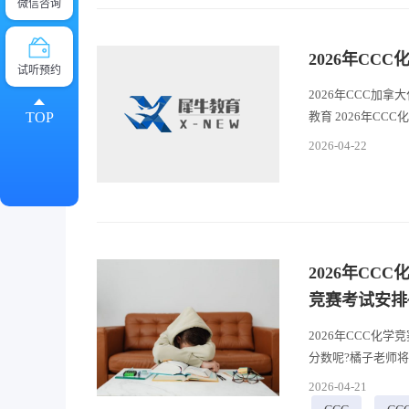
微信咨询
2026年CC
试听预约
2026年CCC加
TOP
教育 2026年CC
2026-04-22
2026年C
竞赛考试安排
2026年CCC化
分数呢?橘子老师将会
2026-04-21