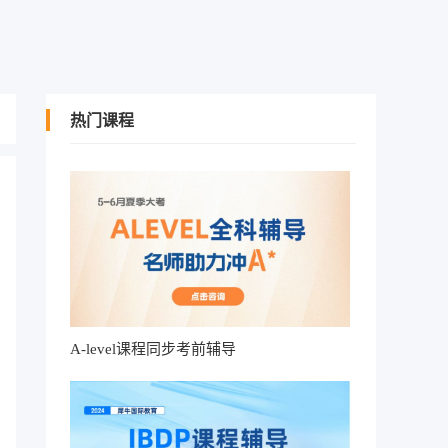
热门课程
A-level课程同步考前辅导