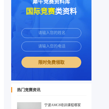
犀牛竞赛资料库
国际竞赛
类资料
限时免费领取
热门竞赛资讯
宁波AMC8培训课程哪家