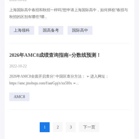
上海国际高中春招和秋招一样吗?想申请上海国际高中，如何择校?春招与
秋招的区别有哪些?哪...
上海领科
国高备考
国际高中
2026年AMC8成绩查询指南+分数线预测！
2022-10-22
2026年AMC8全面开启查分! 中国区查分方法： ➢ 进入网址：
https://amc.jinshuju.com/f/aarGpj/s/xn5I0x ➢...
AMC8
1
2
3
下一页