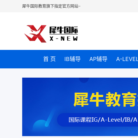
犀牛国际教育旗下指定官方网站~
首 页
IB辅导
AP辅导
A-LEV