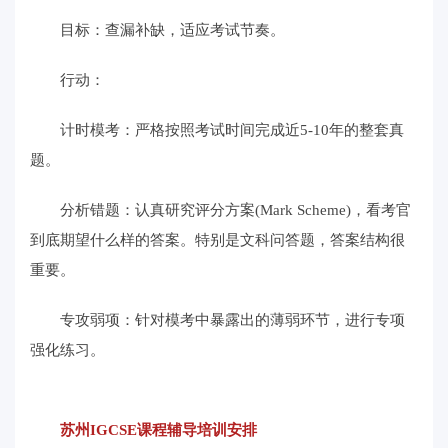
目标：查漏补缺，适应考试节奏。
行动：
计时模考：严格按照考试时间完成近5-10年的整套真
题。
分析错题：认真研究评分方案(Mark Scheme)，看考官
到底期望什么样的答案。特别是文科问答题，答案结构很
重要。
专攻弱项：针对模考中暴露出的薄弱环节，进行专项
强化练习。
苏州IGCSE课程辅导培训安排