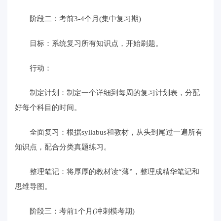
阶段二：考前3-4个月(集中复习期)
目标：系统复习所有知识点，开始刷题。
行动：
制定计划：制定一个详细到每周的复习计划表，分配
好每个科目的时间。
全面复习：根据syllabus和教材，从头到尾过一遍所有
知识点，配合分类真题练习。
整理笔记：将厚厚的教材读“薄”，整理成精华笔记和
思维导图。
阶段三：考前1个月(冲刺模考期)