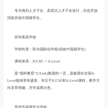
专为海归人才子女、高层次人才子女设计，但也开放
招收其他中国籍学生。
苏州美高学校
学校性质：民办国际化学校(招收中国籍学生)
课程体系：IGCSE -> A-Level
是“领科教育”(ULink)集团的一员，该集团在全国A-
Level领域享有盛誉。专注于IGCSE和A-Level课程，教学方
向非常明确，升学成果出色。
苏州市诺德安达学校