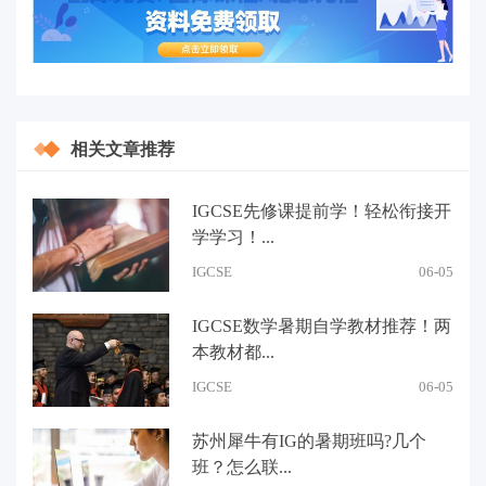
相关文章推荐
IGCSE先修课提前学！轻松衔接开
学学习！...
IGCSE
06-05
IGCSE数学暑期自学教材推荐！两
本教材都...
IGCSE
06-05
苏州犀牛有IG的暑期班吗?几个
班？怎么联...