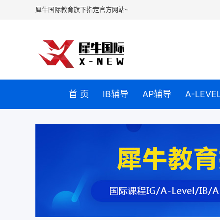
犀牛国际教育旗下指定官方网站~
首 页
IB辅导
AP辅导
A-LEV