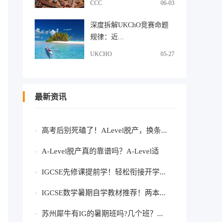
CCC
06-03
深度拆解UKChO竞赛命题
规律：近...
UKCHO
05-27
最新资讯
高考后别死磕了！ALevel脱产，换条...
A-Level脱产真的靠谱吗？A-Level适
合...
IGCSE先修课提前学！轻松衔接开学...
IGCSE数学暑期自学教材推荐！两本...
苏州犀牛有IG的暑期班吗?几个班？...