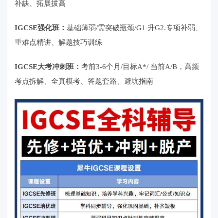
补缺、拓展拔高
IGCSE强化班：
基础薄弱/需突破瓶颈/G1 升G2.专项补弱、
重难点精讲、解题技巧训练
IGCSE大考冲刺班：
考前3-6个月/目标A*/ 当前A/B，高频
考点拆解、全真模考、答题套路、避坑指南