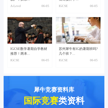
A-Level
06-05
IGCSE
06-05
IGCSE数学暑期自学教材
苏州犀牛有IG的暑期班吗?
推荐！两本...
几个班？...
IGCSE
06-05
IGCSE
06-05
犀牛竞赛资料库
国际竞赛
类资料