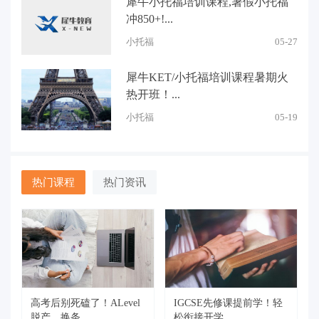
犀牛小托福培训课程,暑假小托福
冲850+!...
小托福
05-27
犀牛KET/小托福培训课程暑期火
热开班！...
小托福
05-19
热门课程
热门资讯
高考后别死磕了！ALevel
IGCSE先修课提前学！轻
脱产，换条...
松衔接开学...