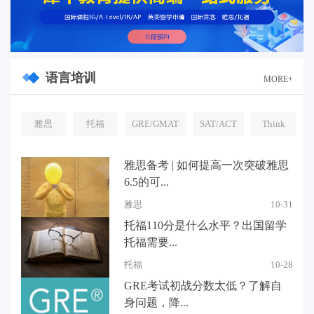
语言培训
MORE+
雅思
托福
GRE/GMAT
SAT/ACT
Think
雅思备考 | 如何提高一次突破雅思
6.5的可...
雅思
10-31
托福110分是什么水平？出国留学
托福需要...
托福
10-28
GRE考试初战分数太低？了解自
身问题，降...