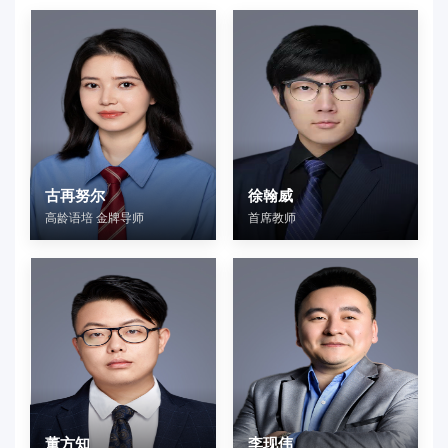
古再努尔
徐翰威
高龄语培 金牌导师
首席教师
董方知
李现伟