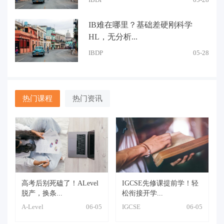
IB难在哪里？基础差硬刚科学
HL，无分析...
IBDP
05-28
热门课程
热门资讯
高考后别死磕了！ALevel
IGCSE先修课提前学！轻
脱产，换条...
松衔接开学...
A-Level
06-05
IGCSE
06-05