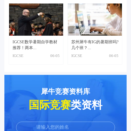
IGCSE数学暑期自学教材
苏州犀牛有IG的暑期班吗?
推荐！两本...
几个班？...
IGCSE
06-05
IGCSE
06-05
犀牛竞赛资料库
国际竞赛
类资料