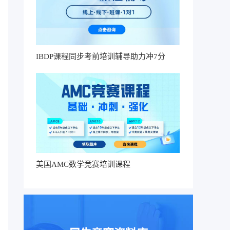
IBDP课程同步考前培训辅导助力冲7分
美国AMC数学竞赛培训课程