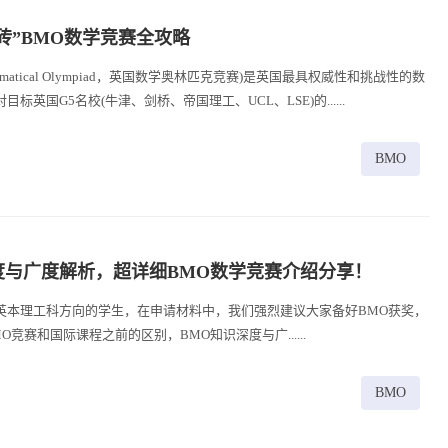
门砖”BMO数学竞赛全攻略
Mathematical Olympiad，英国数学奥林匹克竞赛)是英国最具权威性和挑战性的数
标英国G5名校(牛津、剑桥、帝国理工、UCL、LSE)的......
BMO
度与广度解析，超详细BMO数学竞赛介绍分享！
英本理工科方向的学生，在申请材料中，我们强烈建议大家备好BMO获奖，
竞赛和国际课程之前的区别，BMO知识深度与广......
BMO