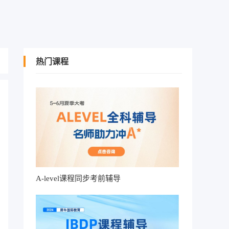
热门课程
A-level课程同步考前辅导