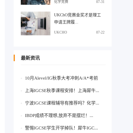
化学竞赛
07-31
UKChO竞赛金奖才是理工
申请王牌履...
UKCHO
07-22
最新资讯
10月Alevel/IG秋季大考冲刺A/A*考前
课...
上海IGCSE秋季课程安排！上海犀牛...
宁波IGCSE课程辅导有推荐吗？化学...
IBDP成绩不理想,放弃不是摆烂！...
警惕IGCSE学生开学掉队！犀牛IGC...