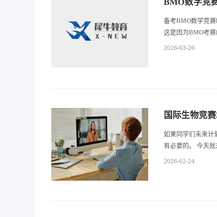
BMO数学竞
备考BMO数学竞
这是因为BMO考察
2026-03-26
国际生物竞赛培
如果同学们未来计
有必要的。 今天就来
2026-02-24