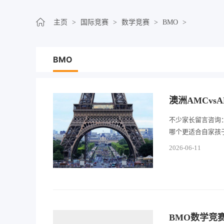
主页
>
国际竞赛
>
数学竞赛
>
BMO
>
BMO
澳洲AMCv
不少家长留言咨询
哪个更适合自家孩子
2026-06-11
BMO数学竞