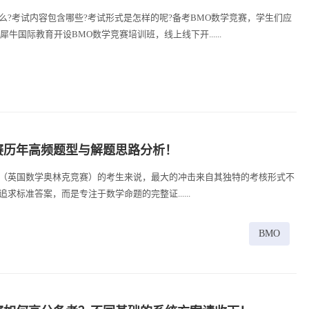
么?考试内容包含哪些?考试形式是怎样的呢?备考BMO数学竞赛，学生们应
犀牛国际教育开设BMO数学竞赛培训班，线上线下开......
赛历年高频题型与解题思路分析！
O（英国数学奥林克竞赛）的考生来说，最大的冲击来自其独特的考核形式不
追求标准答案，而是专注于数学命题的完整证......
BMO