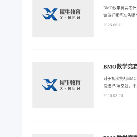
BMO数学竞赛考什
该做好哪些准备呢?
2026-06-11
BMO数学竞
对于初次挑战BM
设选择/填空题，不
2026-03-26