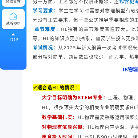
另一方面，上述部分不仅讲述概念，还
包含更
微信咨询
学习要求：
学生在学习时需要对物理模型有较
分没有正式要求，但一些公式推导需要相应的
试听预约
章节难度：
HL独有的章节难度普遍较大。此
等，HL的知识点更加抽象，需要学生投入更多
TOP
考试情况：
从2025年新大纲第一次考试情况
部分相对简单，题目数量也较少，而力学、热
IB物
✅适合选HL的情况：
大学目标明确为STEM专业：
工程、物理
HL。很多顶尖大学的相关专业明确要求H
数学基础扎实：
HL物理需要熟练运用微积
对物理有浓厚兴趣：
HL物理内容更深、更
愿意投入时间：
HL比SL多90小时课时