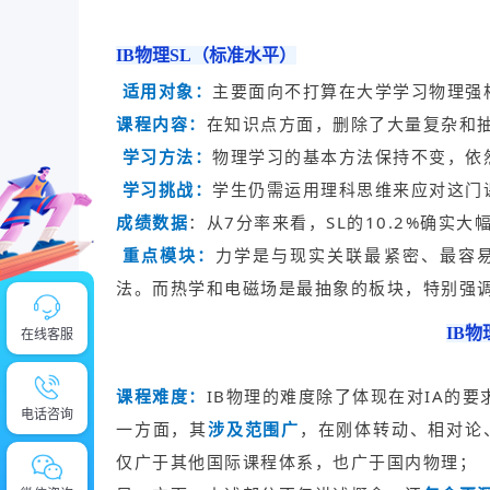
IB物理SL（标准水平）
适用对象：
主要面向不打算在大学学习物理强
课程内容：
在知识点方面，删除了大量复杂和
学习方法：
物理学习的基本方法保持不变，依
学习挑战：
学生仍需运用理科思维来应对这门
成绩数据
：从7分率来看，SL的10.2%确实大幅
重点模块：
力学是与现实关联最紧密、最容
法。而热学和电磁场是最抽象的板块，特别强
IB
在线客服
课程难度：
IB物理的难度除了体现在对IA的要
电话咨询
一方面，其
涉及范围广
，在
刚体转动
、相对论
仅广于其他国际课程体系，也广于国内物理；