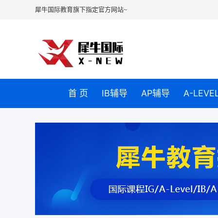
犀牛国际教育旗下指定官方网站~
首 页
IB辅导
AP辅导
A-LEV