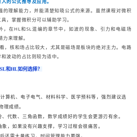
深入的公式推导及应用。
强的理解能力，并能清楚知晓公式的来源。虽然课程对微积
工具，掌握微积分可以辅助学习。
外，在HL和SL混编的章节中，如波的现象、引力和电磁场
精力来理解。
来看，核和场占比较大，尤其是磁场是板块的绝对主力。电路
学和波动的占比则较为适中。
理SL和HL如何选择？
、计算机、电子电气、材料科学、医学预科等，强烈建议选
L物理成绩。
分、代数、三角函数，数学成绩好的学生会更游刃有余。
抽象，如果没有兴趣支撑，学习过程会很痛苦。
，课后还需大量练习，时间管理能力要强。