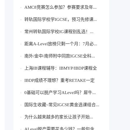
AMC8竞赛怎么参加？参赛要求及年...
转轨国际学校学IGCSE，预习先修课...
常州转轨国际学校IG课程别乱选！...
距离A-Level放榜只剩一个月：7月必...
南外/金中/南师附中同款IGCSE全科...
上海IB课程辅导：IBMYP/IBDP课程全
科...
IBDP成绩不理想？重考RETAKE一定
要...
0基础可以脱产学习ALevel吗？犀牛...
国际生收藏~常见IGCSE黄金选课组合...
为什么越来越多的家长让孩子开始...
ALevel脱产需要花多少钱？一般包含...