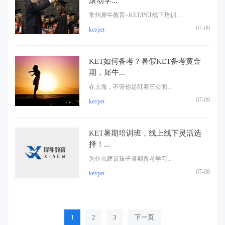
滚动学...
常州犀牛教育~KET/PET线下培训...
07-09
ket/pet
KET如何备考？暑假KET备考黄金
期，犀牛...
在上海，不管你是盯着三公面...
07-09
ket/pet
KET暑期培训班，线上线下灵活选
择！...
为什么建议孩子暑期备考学习...
07-08
ket/pet
1
2
3
下一页