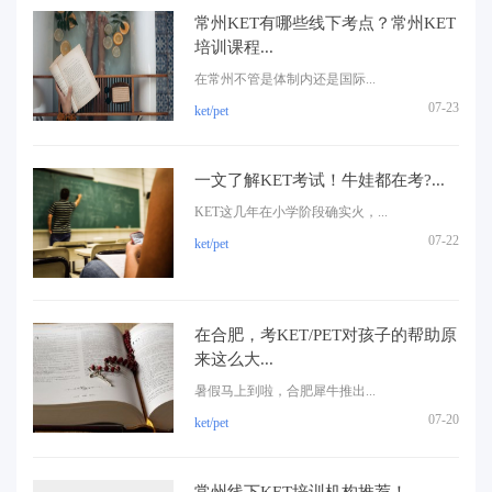
常州KET有哪些线下考点？常州KET
培训课程...
在常州不管是体制内还是国际...
07-23
ket/pet
一文了解KET考试！牛娃都在考?...
KET这几年在小学阶段确实火，...
07-22
ket/pet
在合肥，考KET/PET对孩子的帮助原
来这么大...
暑假马上到啦，合肥犀牛推出...
07-20
ket/pet
常州线下KET培训机构推荐！...